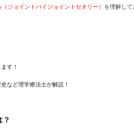
int Theory（ジョイントバイジョイントセオリー）
を理解して
します！
歴史など理学療法士が解説！
とは？