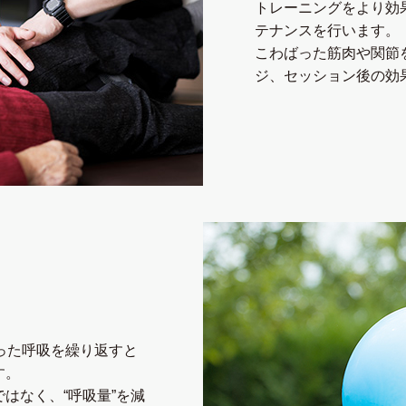
トレーニングをより効
テナンスを⾏います。
こわばった筋⾁や関節
ジ、セッション後の効
った呼吸を繰り返すと
す。
はなく、“呼吸量”を減