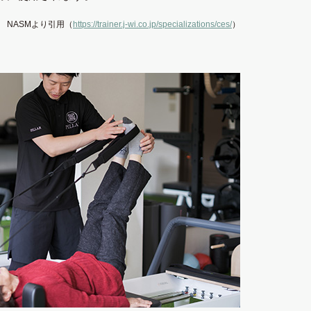
NASMより引⽤（
https://trainer.j-wi.co.jp/specializations/ces/
）